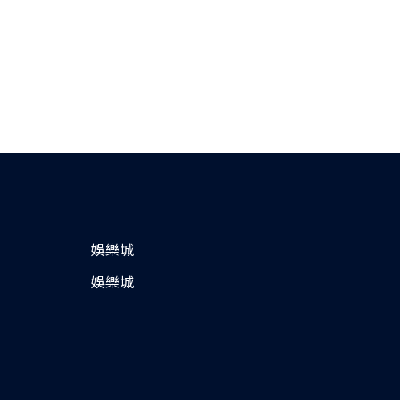
娛樂城
娛樂城