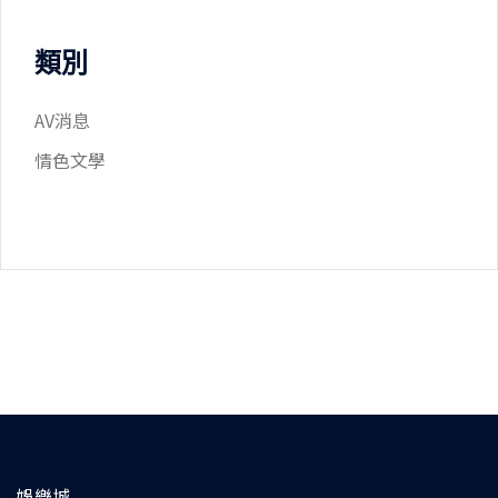
類別
AV消息
情色文學
娛樂城