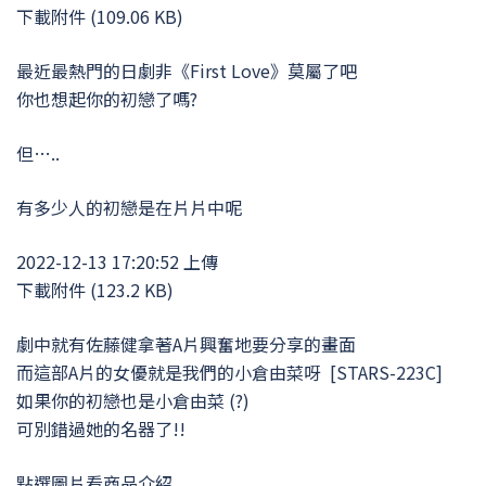
下載附件 (109.06 KB)
最近最熱門的日劇非《First Love》莫屬了吧
你也想起你的初戀了嗎?
但…..
有多少人的初戀是在片片中呢
2022-12-13 17:20:52 上傳
下載附件 (123.2 KB)
劇中就有佐藤健拿著A片興奮地要分享的畫面
而這部A片的女優就是我們的小倉由菜呀 [STARS-223C]
如果你的初戀也是小倉由菜 (?)
可別錯過她的名器了!!
點選圖片看商品介紹