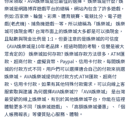
你來領取，AVA娛樂城是您最佳的選擇。 娛樂城是什麼? 娛
樂城是網路博弈遊戲平台的總稱，網站內包含了許多遊戲，
例如:百家樂、輪盤、彩票、體育競賽、電競比分、電子遊
戲(老虎機)、捕魚機遊戲…等，所以總稱為「娛樂城」 娛樂
城可換現金嗎? 台灣市面上的娛樂城大多都是可以換現金，
且點數與現金比例是 1:1，但要注意的是娛樂城的可信度
《AVA娛樂城是10年老品牌，經過時間的考驗，信譽是被大
眾肯定的》 娛樂城如何存款? 娛樂城存款方法很多，ATM匯
款、超商付款、虛擬貨幣、Paypal、信用卡付款，每間娛樂
城的付款方式不同，用戶們可以選擇適合自己的付款來挑選
娛樂城。 AVA娛樂城提供的付款方式:ATM匯款、超商付
款、信用卡付款，如果有其他特殊付款需求，可以向線上客
服索取與建議 為何選擇AVA娛樂城?? 「AVA娛樂城」 是台灣
最受歡的線上娛樂城，有別於其他娛樂城平台，你能在這裡
體驗更多不同「娛樂城遊戲」、「高額娛樂城優惠」、「個
人帳務報表」等優質貼心服務、體驗。