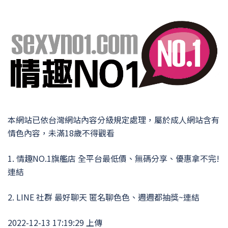
本網站已依台灣網站內容分級規定處理，屬於成人網站含有
情色內容，未滿18歲不得觀看
1. 情趣NO.1旗艦店 全平台最低價、無碼分享、優惠拿不完!
連結
2. LINE 社群 最好聊天 匿名聊色色、週週都抽獎~連結
2022-12-13 17:19:29 上傳