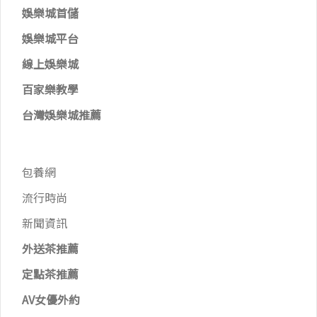
娛樂城首儲
娛樂城平台
線上娛樂城
百家樂教學
台灣娛樂城推薦
包養網
流行時尚
新聞資訊
外送茶推薦
定點茶推薦
AV女優外約