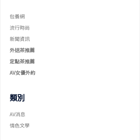
包養網
流行時尚
新聞資訊
外送茶推薦
定點茶推薦
AV女優外約
類別
AV消息
情色文學