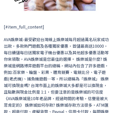
[#item_full_content]
AVA娛樂城-最受歡迎台灣線上娛樂城每月超過萬名玩家成功
出款，多款熱門遊戲及各種獨家優惠，首儲最高送10000，
每日續儲每日送獨家電子機台優惠以及其他超多優惠活動等
你來領取，AVA娛樂城是您最佳的選擇。 娛樂城是什麼? 娛
樂城是網路博弈遊戲平台的總稱，網站內包含了許多遊戲，
例如:百家樂、輪盤、彩票、體育競賽、電競比分、電子遊
戲(老虎機)、捕魚機遊戲…等，所以總稱為「娛樂城」 娛樂
城可換現金嗎? 台灣市面上的娛樂城大多都是可以換現金，
且點數與現金比例是 1:1，但要注意的是娛樂城的可信度
《AVA娛樂城是10年老品牌，經過時間的考驗，信譽是被大
眾肯定的》 娛樂城如何存款? 娛樂城存款方法很多，ATM匯
款、超商付款、虛擬貨幣、Paypal、信用卡付款，每間娛樂