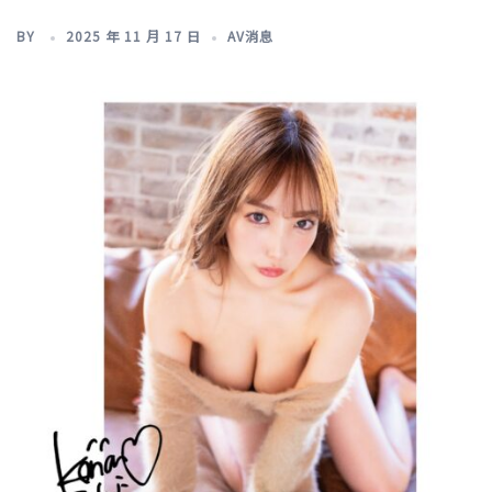
BY
2025 年 11 月 17 日
AV消息