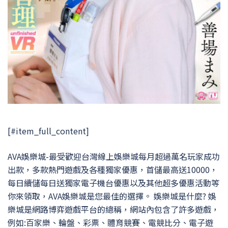
[#item_full_content]
AVA娛樂城-最受歡迎台灣線上娛樂城每月超過萬名玩家成功
出款，多款熱門遊戲及各種獨家優惠，首儲最高送10000，
每日續儲每日送獨家電子機台優惠以及其他超多優惠活動等
你來領取，AVA娛樂城是您最佳的選擇。 娛樂城是什麼? 娛
樂城是網路博弈遊戲平台的總稱，網站內包含了許多遊戲，
例如:百家樂、輪盤、彩票、體育競賽、電競比分、電子遊