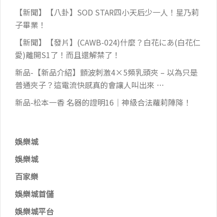
【新聞】【八卦】SOD STAR四小天后少一人！星乃莉
子畢業！
【新聞】【發片】(CAWB-024)什麼？白花にあ(白花仁
愛)離開S1了！而且還解禁了！
新品-【新品介紹】顫波刺激4×5頻乳頭夾 – 以為只是
普通夾子？這電流快感真的會讓人叫出來 …
新品-松本一香 名器的證明16｜神級合法蘿莉陣降！
娛樂城
娛樂城
百家樂
娛樂城首儲
娛樂城平台