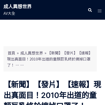
跳
成人異想世界
至
AV大全
主
要
內
容
首頁
»
成人異想世界
»
【新聞】【發片】【速報】
現出真面目！2010年出道的童顏巨乳終於摘掉口罩
了！ … …
【新聞】【發片】【速報】現
出真面目！2010年出道的童