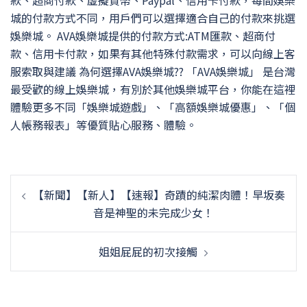
城的付款方式不同，用戶們可以選擇適合自己的付款來挑選
娛樂城。 AVA娛樂城提供的付款方式:ATM匯款、超商付
款、信用卡付款，如果有其他特殊付款需求，可以向線上客
服索取與建議 為何選擇AVA娛樂城?? 「AVA娛樂城」 是台灣
最受歡的線上娛樂城，有別於其他娛樂城平台，你能在這裡
體驗更多不同「娛樂城遊戲」、「高額娛樂城優惠」、「個
人帳務報表」等優質貼心服務、體驗。
文
【新聞】【新人】【速報】奇蹟的純潔肉體！早坂奏
章
音是神聖的未完成少女！
導
覽
姐姐屁屁的初次接觸