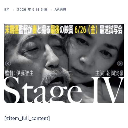
BY
2026 年 6 月 6 日
AV消息
[#item_full_content]