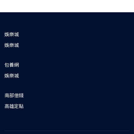
娛樂城
娛樂城
包養網
娛樂城
南部借錢
高雄定點