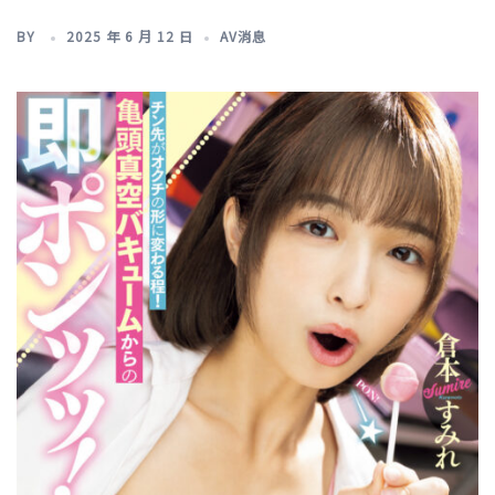
BY
2025 年 6 月 12 日
AV消息