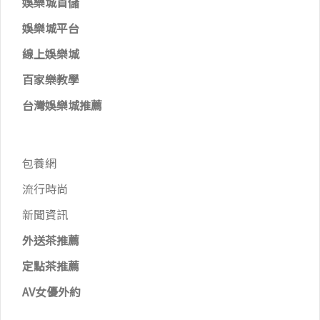
娛樂城首儲
娛樂城平台
線上娛樂城
百家樂教學
台灣娛樂城推薦
包養網
流行時尚
新聞資訊
外送茶推薦
定點茶推薦
AV女優外約