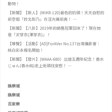
動物！
【新聞】【新人】(MIKR-120)最色的奶頭！天天自慰的
前空姐「鈴北梨乃」在淫光幕前爽！ …
【新聞】【八卦】2019年的銷售冠軍回來了！現在她
是「沢芽衣(澤芽衣)」！
【導覽】【活動】[AD]ForAVer No.137台灣攝影會：
純白彩永報名開始！
【新聞】【發片】(WAAA-680）出道五週年紀念！香水
じゅん(香水純)走上街頭找安慰！ …
娛樂城
娛樂城
百家樂