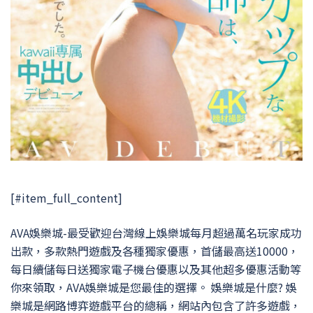
[#item_full_content]
AVA娛樂城-最受歡迎台灣線上娛樂城每月超過萬名玩家成功
出款，多款熱門遊戲及各種獨家優惠，首儲最高送10000，
每日續儲每日送獨家電子機台優惠以及其他超多優惠活動等
你來領取，AVA娛樂城是您最佳的選擇。 娛樂城是什麼? 娛
樂城是網路博弈遊戲平台的總稱，網站內包含了許多遊戲，