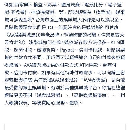
例如:百家樂、輪盤、彩票、體育競賽、電競比分、電子遊
戲(老虎機)、捕魚機遊戲…等，所以總稱為「娛樂城」 娛樂
城可換現金嗎? 台灣市面上的娛樂城大多都是可以換現金，
且點數與現金比例是 1:1，但要注意的是娛樂城的可信度
《AVA娛樂城是10年老品牌，經過時間的考驗，信譽是被大
眾肯定的》 娛樂城如何存款? 娛樂城存款方法很多，ATM匯
款、超商付款、虛擬貨幣、Paypal、信用卡付款，每間娛樂
城的付款方式不同，用戶們可以選擇適合自己的付款來挑選
娛樂城。 AVA娛樂城提供的付款方式:ATM匯款、超商付
款、信用卡付款，如果有其他特殊付款需求，可以向線上客
服索取與建議 為何選擇AVA娛樂城?? 「AVA娛樂城」 是台灣
最受歡的線上娛樂城，有別於其他娛樂城平台，你能在這裡
體驗更多不同「娛樂城遊戲」、「高額娛樂城優惠」、「個
人帳務報表」等優質貼心服務、體驗。
文