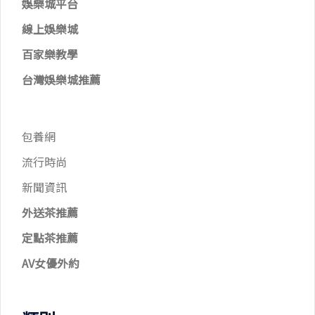
娛樂城平台
線上娛樂城
百家樂教學
台灣娛樂城推薦
包養網
流行時尚
新聞資訊
外送茶推薦
定點茶推薦
AV女優外約