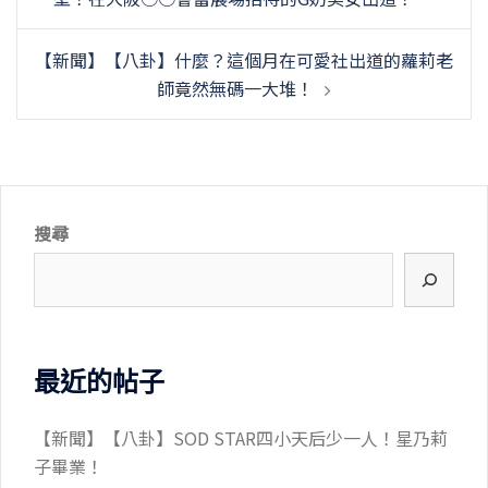
導
覽
【新聞】【八卦】什麼？這個月在可愛社出道的蘿莉老
師竟然無碼一大堆！
搜尋
最近的帖子
【新聞】【八卦】SOD STAR四小天后少一人！星乃莉
子畢業！