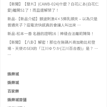
【新聞】【發片】(CAWB-024)什麼？白花にあ(白花仁
愛)離開S1了！而且還解禁了！
新品-【新品介紹】顫波刺激4×5頻乳頭夾 – 以為只是
普通夾子？這電流快感真的會讓人叫出來 …
新品-松本一香 名器的證明16｜神級合法蘿莉陣降！
【新聞】【八卦】解密！那位在無碼片商加勒比初登
場、天使のSEX的「江川ゆりか(江川百合香)」是？ …
…
娛樂城
娛樂城
百家樂
娛樂城首儲